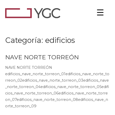
Ir
al
Inicio
contenido
Categoría:
edificios
NAVE NORTE TORREÓN
NAVE NORTE TORREÓN
edificios_nave_norte_torreon_01edificios_nave_norte_to
rreon_02edificios_nave_norte_torreon_03edificios_nave
_norte_torreon_04edificios_nave_norte_torreon_05edifi
cios_nave_norte_torreon_06edificios_nave_norte_torre
on_07edificios_nave_norte_torreon_08edificios_nave_n
orte_torreon_09