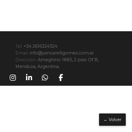
Tel:
+54 2616324324
Email:
info@yancarelligomez.com.ar
Dirección:
Ameghino 1885, 2 piso Of B,
Mendoza, Argentina.
← Volver