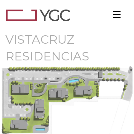
Ir
al
Inicio
contenido
VISTACRUZ
RESIDENCIAS