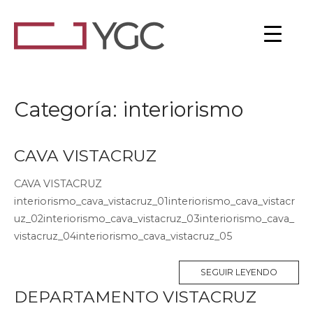
Ir
al
Inicio
contenido
Categoría:
interiorismo
CAVA VISTACRUZ
CAVA VISTACRUZ
interiorismo_cava_vistacruz_01interiorismo_cava_vistacr
uz_02interiorismo_cava_vistacruz_03interiorismo_cava_
vistacruz_04interiorismo_cava_vistacruz_05
SEGUIR LEYENDO
DEPARTAMENTO VISTACRUZ