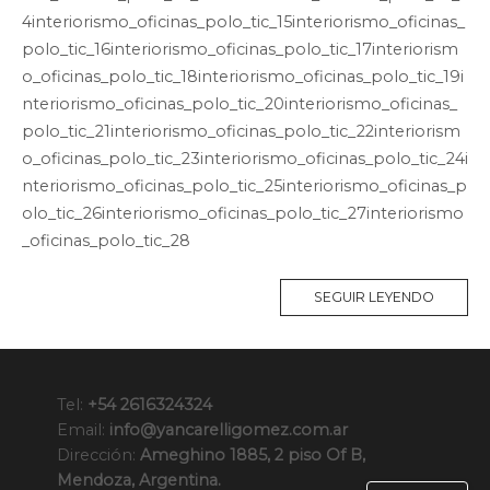
4interiorismo_oficinas_polo_tic_15interiorismo_oficinas_
polo_tic_16interiorismo_oficinas_polo_tic_17interiorism
o_oficinas_polo_tic_18interiorismo_oficinas_polo_tic_19i
nteriorismo_oficinas_polo_tic_20interiorismo_oficinas_
polo_tic_21interiorismo_oficinas_polo_tic_22interiorism
o_oficinas_polo_tic_23interiorismo_oficinas_polo_tic_24i
nteriorismo_oficinas_polo_tic_25interiorismo_oficinas_p
olo_tic_26interiorismo_oficinas_polo_tic_27interiorismo
_oficinas_polo_tic_28
SEGUIR LEYENDO
Tel:
+54 2616324324
Email:
info@yancarelligomez.com.ar
Dirección:
Ameghino 1885, 2 piso Of B,
Mendoza, Argentina.